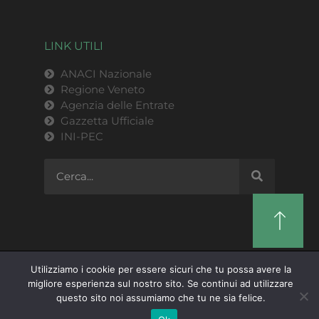
LINK UTILI
ANACI Nazionale
Regione Veneto
Agenzia delle Entrate
Gazzetta Ufficiale
INI-PEC
Utilizziamo i cookie per essere sicuri che tu possa avere la
ANACI Regione Veneto | P.IVA 03769820279 |
migliore esperienza sul nostro sito. Se continui ad utilizzare
Privacy Policy
| © 2021
Design by Triskel Srl
questo sito noi assumiamo che tu ne sia felice.