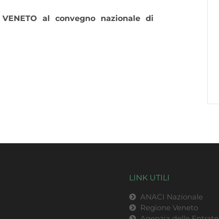
I VENETO al convegno nazionale di
LINK UTILI
ANACI Nazionale
Regione Veneto
Agenzia delle Entrate