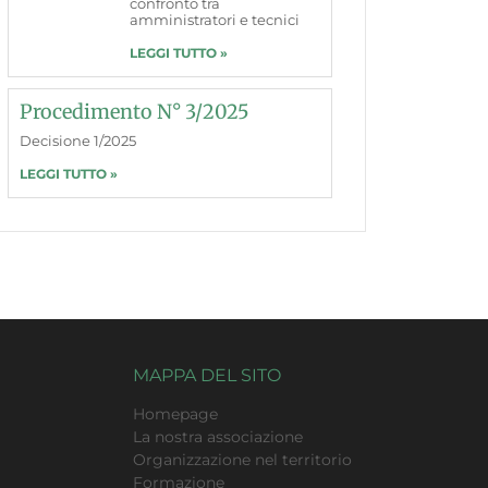
confronto tra
amministratori e tecnici
LEGGI TUTTO »
Procedimento N° 3/2025
Decisione 1/2025
LEGGI TUTTO »
MAPPA DEL SITO
Homepage
La nostra associazione
Organizzazione nel territorio
Formazione