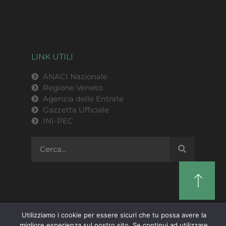
LINK UTILI
ANACI Nazionale
Regione Veneto
Agenzia delle Entrate
Gazzetta Ufficiale
INI-PEC
Utilizziamo i cookie per essere sicuri che tu possa avere la
ANACI Regione Veneto | P.IVA 03769820279 |
migliore esperienza sul nostro sito. Se continui ad utilizzare