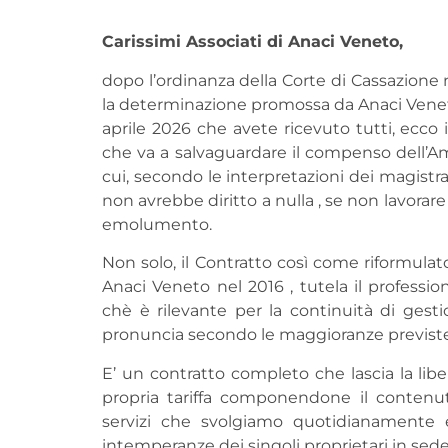
Carissimi Associati di Anaci Veneto,
dopo l’ordinanza della Corte di Cassazione 
la determinazione promossa da Anaci Venet
aprile 2026 che avete ricevuto tutti, ecco
che va a salvaguardare il compenso dell’Am
cui, secondo le interpretazioni dei magistra
non avrebbe diritto a nulla , se non lavorar
emolumento.
Non solo, il Contratto così come riformul
Anaci Veneto nel 2016 , tutela il profession
chè è rilevante per la continuità di ges
pronuncia secondo le maggioranze previste
E’ un contratto completo che lascia la libe
propria tariffa componendone il contenut
servizi che svolgiamo quotidianamente e
intemperanze dei singoli proprietari in sed