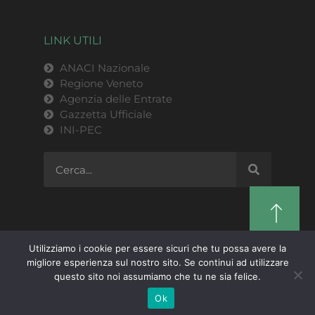
LINK UTILI
ANACI Nazionale
Regione Veneto
Agenzia delle Entrate
Gazzetta Ufficiale
INI-PEC
Utilizziamo i cookie per essere sicuri che tu possa avere la
migliore esperienza sul nostro sito. Se continui ad utilizzare
ANACI Regione Veneto | P.IVA 03769820279 |
questo sito noi assumiamo che tu ne sia felice.
Privacy Policy
| © 2021
Design by Triskel Srl
Ok