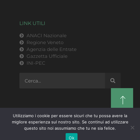
LINK UTILI
ANACI Nazionale
Regione Veneto
Agenzia delle Entrate
Gazzetta Ufficiale
INI-PEC
Utilizziamo i cookie per essere sicuri che tu possa avere la
migliore esperienza sul nostro sito. Se continui ad utilizzare
ANACI Regione Veneto | P.IVA 03769820279 |
questo sito noi assumiamo che tu ne sia felice.
Privacy Policy
| © 2021
Design by Triskel Srl
Ok