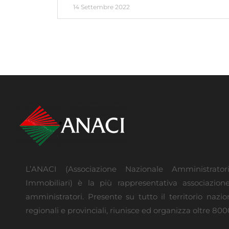
14 Settembre 2022
L’ANACI (Associazione Nazionale Amministrato
Immobiliari) è la più rappresentativa associazion
amministratori. Presente su tutto il territorio nazi
regionali e provinciali, riunisce ed organizza oltre 8000