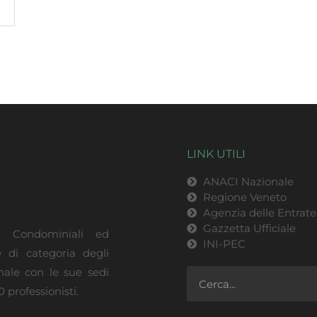
LINK UTILI
ANACI Nazionale
Regione Veneto
Agenzia delle Entrate
Gazzetta Ufficiale
ri Condominiali ed
INI-PEC
e di categoria degli
onale con le sue sedi
 professionisti.