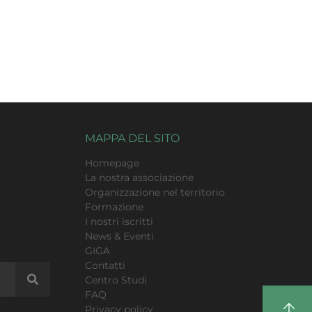
MAPPA DEL SITO
Homepage
La nostra associazione
Organizzazione nel territorio
Formazione
I nostri iscritti
News & Eventi
GIGA
Contatti
Centro Studi
FAQ
Privacy policy