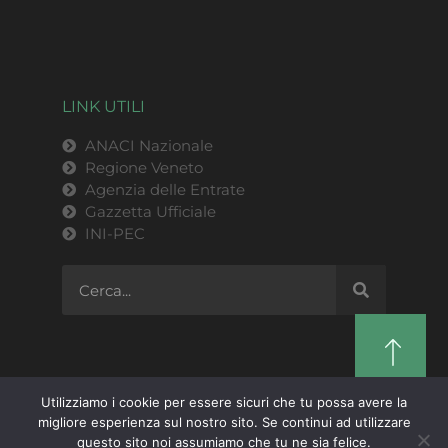
LINK UTILI
ANACI Nazionale
Regione Veneto
Agenzia delle Entrate
Gazzetta Ufficiale
INI-PEC
Utilizziamo i cookie per essere sicuri che tu possa avere la
migliore esperienza sul nostro sito. Se continui ad utilizzare
ANACI Regione Veneto | P.IVA 03769820279 |
questo sito noi assumiamo che tu ne sia felice.