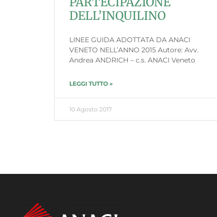
PARTECIPAZIONE
DELL’INQUILINO
LINEE GUIDA ADOTTATA DA ANACI
VENETO NELL’ANNO 2015 Autore: Avv.
Andrea ANDRICH – c.s. ANACI Veneto
LEGGI TUTTO »
10 Agosto 2017